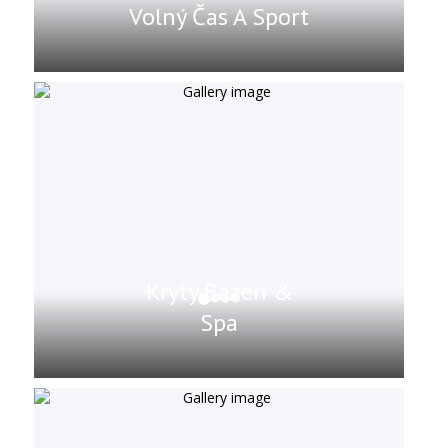
Volný Čas A Sport
Krytý Bazén &
Spa