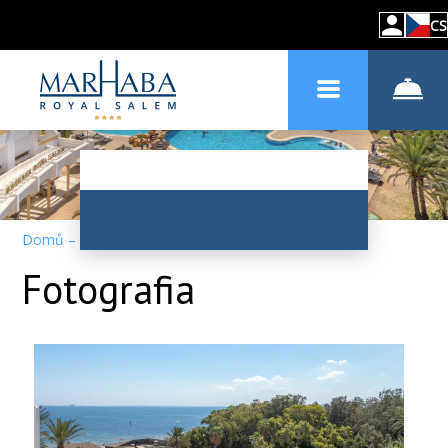
CS
Domů
–
O hotelu
–
Fotogalerie
Fotografia